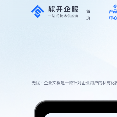
首
产
页
中
JVS
智能BI
物联网
低代
平台
Intelligent
码
BI
JVS IoT
Platform
JVS
low
code
无忧·企业文档是一款针对企业用户的私有化
规则引
逻辑引
排产引擎
擎
擎
了解更多产品细节
Intelligent
scheduling
JVS
JVS
请扫码联系我们的方案
Rule
Logic
专家
Engine
Engine