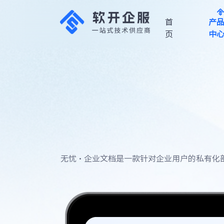
首
产
页
中
JVS
智能BI
物联网
低代
平台
Intelligent
码
BI
JVS IoT
Platform
JVS
low
code
无忧·企业文档是一款针对企业用户的私有化
规则引
逻辑引
排产引擎
擎
擎
了解更多产品细节
Intelligent
scheduling
JVS
JVS
请扫码联系我们的方案
Rule
Logic
专家
Engine
Engine